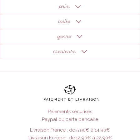
50€
99
prix
taille
6ANS ET +
genre
1-3 ANS
FILLE
3-6 ANS
createurs
GARÇON
6-9 ANS
MIXTE
 LOVELY COMPANY
DES MINIZ
ET CIE
 DEER
PAIEMENT ET LIVRAISON
IFTSHOP
TOYS
Paiements sécurisés
Paypal ou carte bancaire
Livraison France : de 5,90€ à 14,90€
Livraison Europe : de 12,90€ à 22,90€