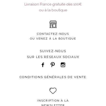
 MO
Livraison France gratuite dès 100€
DAL
ou à la boutique
REDUIT
E DAY
CONTACTEZ-NOUS
C
OU VENEZ À LA BOUTIQUE
C KIDS
CK
SUIVEZ-NOUS
SUR LES RÉSEAUX SOCIAUX
IGRE
CONDITIONS GÉNÉRALES DE VENTE
PAPER
OOF
UCE
LIER
INSCRIPTION À LA
NEWSLETTER