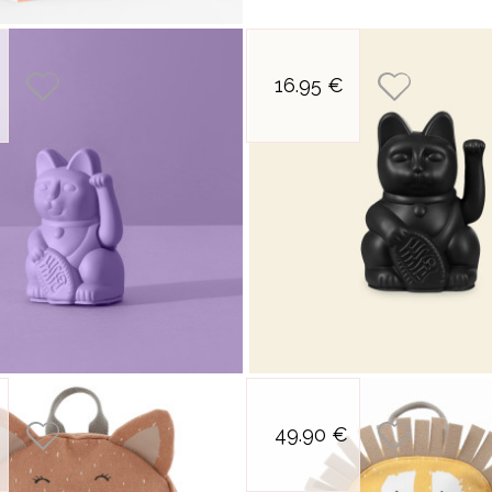
MARC 
MARK'
petit maneki neko
petit 
MINUS
16.95 €
chat porte-bonheur
chat po
MODEL
lilas
REDUI
MY LIT
NAILMA
NAILMA
NANOB
OMY
PAPIER
POPPIK
RICE
SEASO
STUDI
petit sac a dos mme
petit s
TIM ET
49.90 €
chat
TROUS
TY