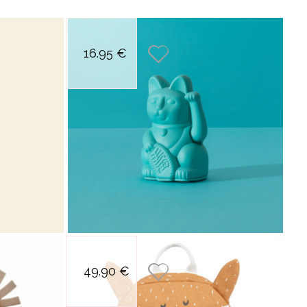
VIDAL
S
maneki neko
petit maneki neko
16.95 €
rte-bonheur
chat porte-bonheur
E
noir
turquoise
T
TLE DAY
TIC
TIC KIDS
LOCK
 TIGRE
N PAPER
OROOF
ac a dos mr
petit sac a dos mr
 PUCE
49.90 €
lion
renard
SELIER