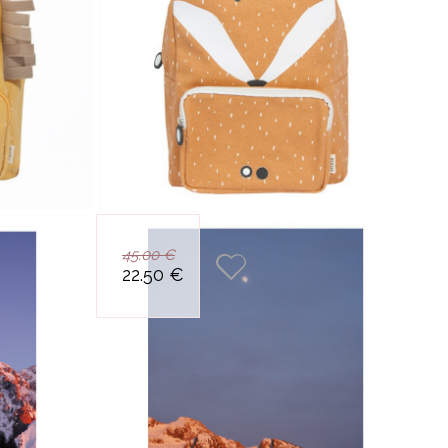
RLAND
 IN THE
AINS
IO
ITE
IE
R
VE
EIAS
 numerotee
photo numerotee
45.00 €
JOUR
cadree 6ka
encadree 6ka
22.50 €
ne et foret
montagne et lune
A
TE
REINA
IKANE