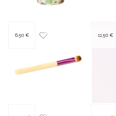
pinceau a
6.50 €
11.50 €
maquillage et
paillettes
plateau crevettes