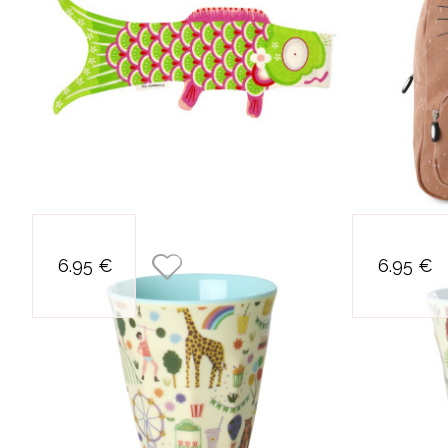
petit verre cirque
6.95 €
6.95 €