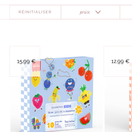
RÉINITIALISER
prix
1.50€
6
1
3
6
petit diamond kids -
15.99 €
12.99 €
porte-cles