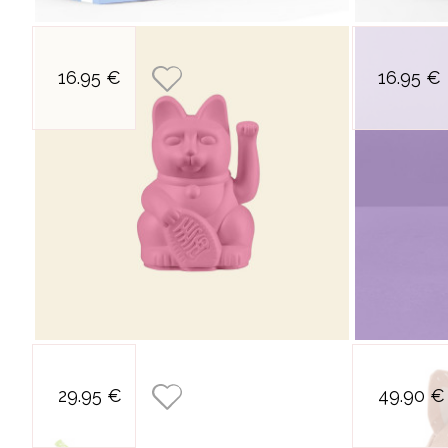
petit maneki neko
16.95 €
16.95 €
chat porte-bonheur
hot pink
petit porte-bonheur
29.95 €
49.90 €
koi midori vert