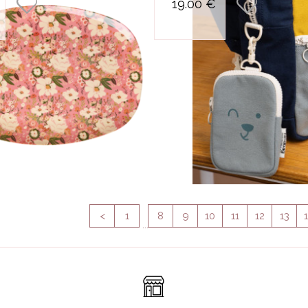
19.00 €
reflechi
HINDB
INUWE
KIDDIK
KIDYW
KUBBI
LE JOU
SIMPLE
LE PET
LEONN
LES PE
DATES
LILIPU
<
1
8
9
10
11
12
13
MARCE
...
POSTE
MERO 
MORPH
MUSHI
OHH D