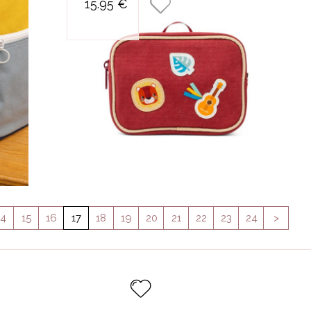
15.95 €
ssante billy
sangles jangle
AG
sauge
T
UTTER
OLF
CK
ET
IT SOUK
Y CHA
TITES
TIEN
14
15
16
17
18
19
20
21
22
23
24
>
L TRAVEL
R
MERO
EE
E
EER