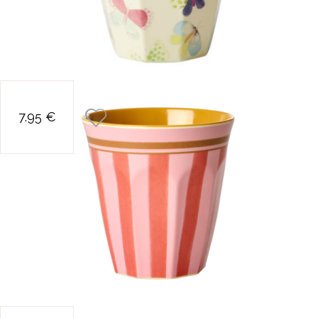
verre rayures
7.95 €