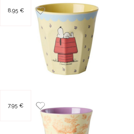
verre snoopy the
8.95 €
sun will come up
verre toile de
7.95 €
jouy