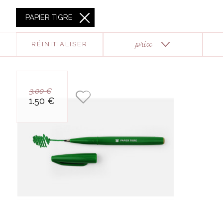
PAPIER TIGRE
X
RÉINITIALISER
prix
stylo pointe feutre
3.00 €
vert
1.50 €