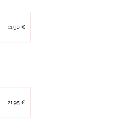
jeu magnetique
11.90 €
pixel kawai
jeu mon coffre a
21.95 €
jouets