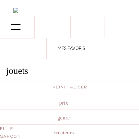
MES FAVORIS
jouets
RÉINITIALISER
00€
79
prix
genre
FILLE
createurs
GARÇON