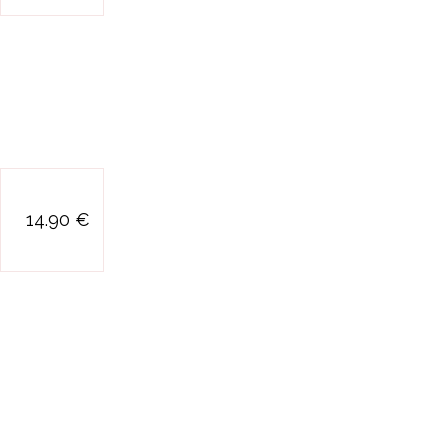
cerveau
ma premiere
14.90 €
pyramide poule