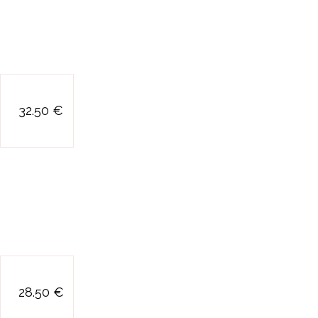
la mallette du
32.50 €
docteur
labyrinthe a billes
28.50 €