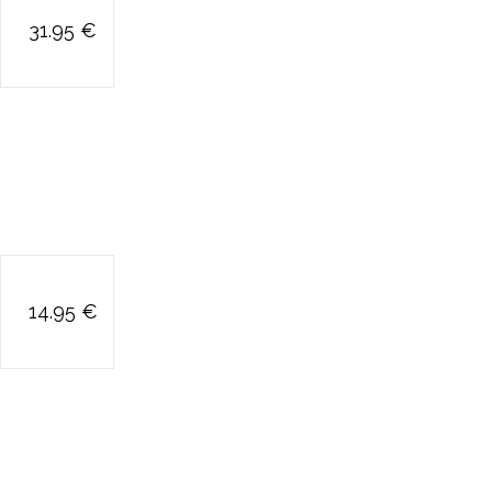
jeu escape game
31.95 €
au manoir hante
jeu fox alert
14.95 €