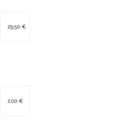
kit montessori
29.50 €
l acrobate
2.00 €