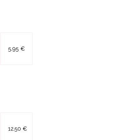
locomotive en
5.95 €
bois (cross roads)
logic : 53 cartes
12.50 €
logiques pour
entrainer son