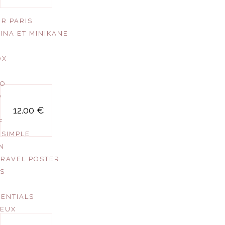
UR PARIS
INA ET MINIKANE
OX
CO
O
jeu du moustique
12.00 €
F
 SIMPLE
EN
TRAVEL POSTER
US
SENTIALS
JEUX