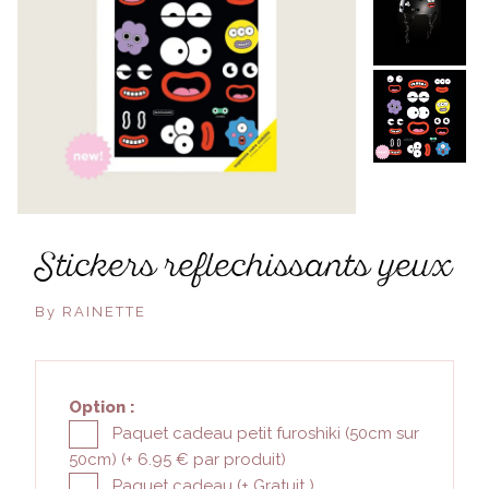
stickers reflechissants yeux
By RAINETTE
Option :
Paquet cadeau petit furoshiki (50cm sur
50cm) (+
6.95 €
par produit)
Paquet cadeau (+
Gratuit
)