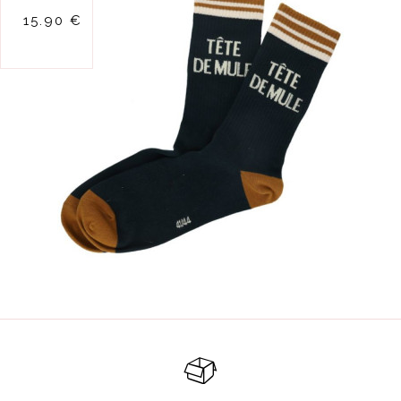
chaussettes tete
15.90 €
de mule