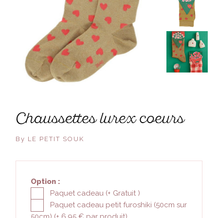
chaussettes lurex coeurs
By LE PETIT SOUK
Option :
Paquet cadeau (+
Gratuit
)
Paquet cadeau petit furoshiki (50cm sur
50cm) (+
6.95 €
par produit)