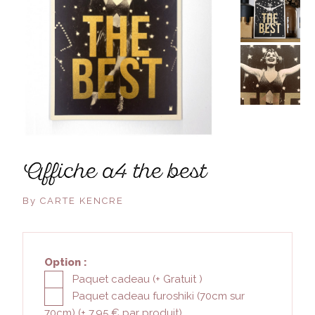
affiche a4 the best
By CARTE KENCRE
Option :
Paquet cadeau (+
Gratuit
)
Paquet cadeau furoshiki (70cm sur
70cm) (+
7.95 €
par produit)