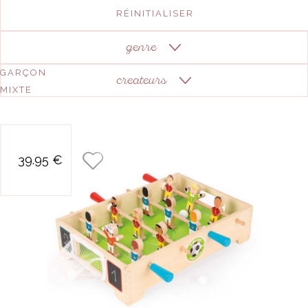
RÉINITIALISER
genre
GARÇON
createurs
MIXTE
mini baby foot
39.95 €
champions