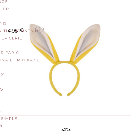
OOF
LIER
AND
serre tete lapin
4.95 €
N THE MOUNTAINS
 EPICERIE
UR PARIS
INA ET MINIKANE
OX
CO
O
F
 SIMPLE
EN