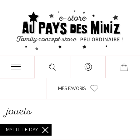
MES FAVORIS
jouets
MY LITTLE DAY
X