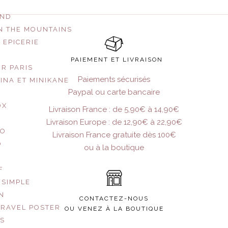
AND
N THE MOUNTAINS
 EPICERIE
PAIEMENT ET LIVRAISON
UR PARIS
Paiements sécurisés
INA ET MINIKANE
Paypal ou carte bancaire
OX
Livraison France : de 5,90€ à 14,90€
Livraison Europe : de 12,90€ à 22,90€
CO
Livraison France gratuite dès 100€
O
ou à la boutique
F
 SIMPLE
EN
CONTACTEZ-NOUS
TRAVEL POSTER
OU VENEZ À LA BOUTIQUE
US